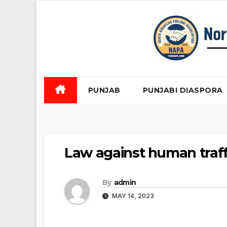
Skip
to
content
PUNJAB
PUNJABI DIASPORA
Law against human traff
By
admin
MAY 14, 2023