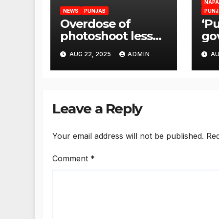
NAPA
NEWS
PUNJAB
PUNJ
Overdose of
‘P
photoshoot less
go
flood relief
res
AUG 22, 2025
ADMIN
AU
measures: Satnam
reh
Singh Chahal tells
de
CM Mann
imm
US
Leave a Reply
Your email address will not be published.
Req
Comment
*