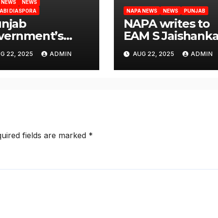
 NEWS
NEWS
ABI DIASPORA
NAPA NEWS
NEWS
PUNJAB
unjab
NAPA writes to
vernment’s
EAM S Jaishanka
ponsibility to
seeking air link
G 22, 2025
ADMIN
AUG 22, 2025
ADMIN
abilitate
between San
ported
Francisco and
igrants’, says
Amritsar
 NRI body
uired fields are marked
*