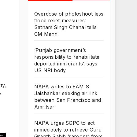
Overdose of photoshoot less
flood relief measures:
Satnam Singh Chahal tells
CM Mann
‘Punjab government’s
responsibility to rehabilitate
deported immigrants’, says
US NRI body
ty,
NAPA writes to EAM S
Jaishankar seeking air link
e
between San Francisco and
Amritsar
NAPA urges SGPC to act
immediately to retrieve Guru
Granth Sahib ‘saroops’ from