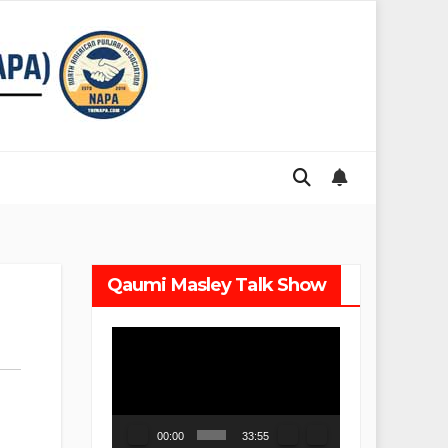
Qaumi Masley Talk Show
Video
Player
00:00
33:55