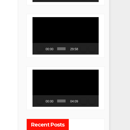
Video
Player
00:00
29:58
Video
Player
00:00
04:09
Recent Posts