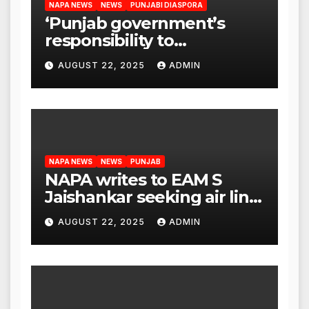
NAPA NEWS
NEWS
PUNJABI DIASPORA
‘Punjab government’s
responsibility to
rehabilitate deported
AUGUST 22, 2025
ADMIN
immigrants’, says US NRI
body
NAPA NEWS
NEWS
PUNJAB
NAPA writes to EAM S
Jaishankar seeking air link
between San Francisco
AUGUST 22, 2025
ADMIN
and Amritsar