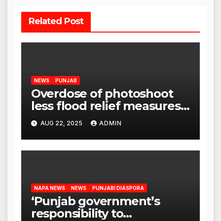
Related Post
NEWS
PUNJAB
Overdose of photoshoot
less flood relief measures:
Satnam Singh Chahal tells
AUG 22, 2025
ADMIN
CM Mann
NAPA NEWS
NEWS
PUNJABI DIASPORA
‘Punjab government’s
responsibility to