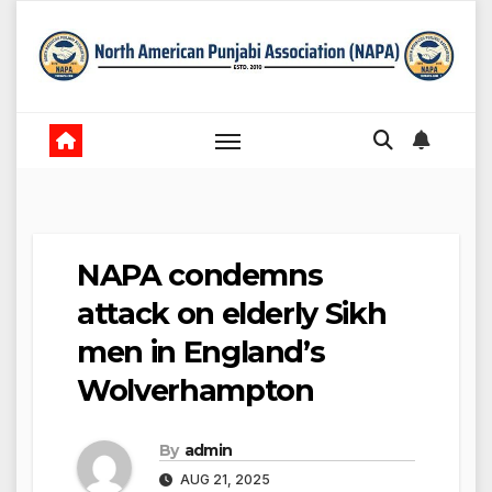
Skip
to
content
NAPA condemns
attack on elderly Sikh
men in England’s
Wolverhampton
By
admin
AUG 21, 2025