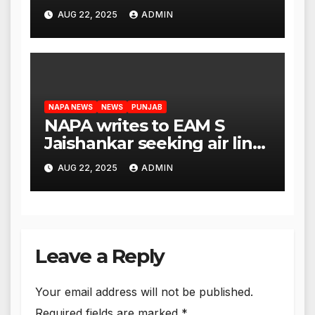
rehabilitate deported
AUG 22, 2025
ADMIN
immigrants’, says US NRI
body
NAPA NEWS
NEWS
PUNJAB
NAPA writes to EAM S
Jaishankar seeking air link
between San Francisco
AUG 22, 2025
ADMIN
and Amritsar
Leave a Reply
Your email address will not be published.
Required fields are marked
*