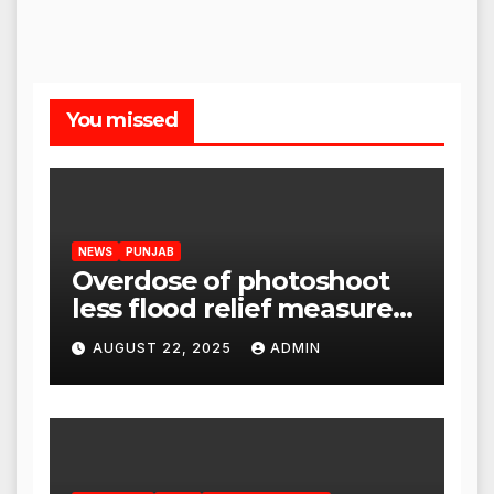
You missed
NEWS
PUNJAB
Overdose of photoshoot
less flood relief measures:
Satnam Singh Chahal tells
AUGUST 22, 2025
ADMIN
CM Mann