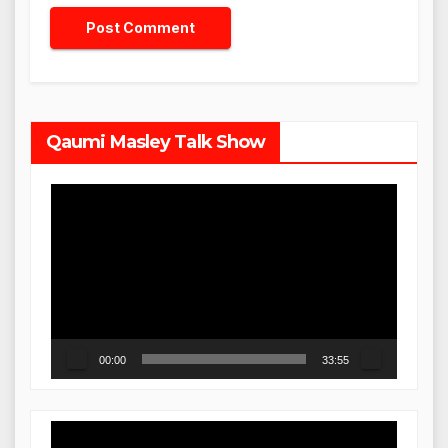
Qaumi Masley Talk Show
Video
Player
00:00
33:55
Video