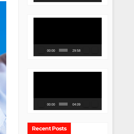
Video
Player
00:00
29:58
Video
Player
00:00
04:09
Recent Posts