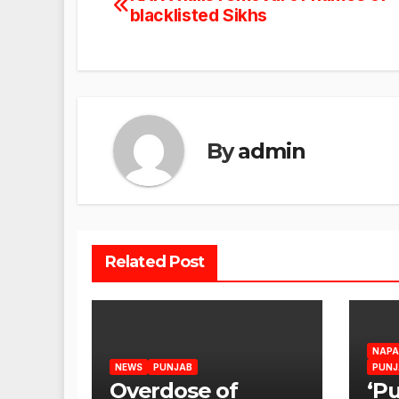
Post
blacklisted Sikhs
navigation
By
admin
Related Post
NAPA
NEWS
PUNJAB
PUNJ
Overdose of
‘P