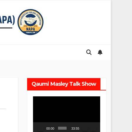
Qaumi Masley Talk Show
Video
Player
00:00
33:55