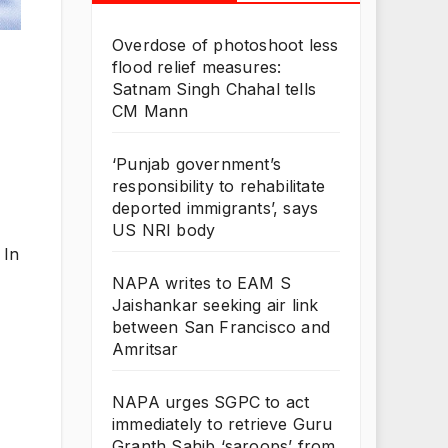
Overdose of photoshoot less
flood relief measures:
Satnam Singh Chahal tells
CM Mann
‘Punjab government’s
responsibility to rehabilitate
deported immigrants’, says
US NRI body
 In
NAPA writes to EAM S
Jaishankar seeking air link
between San Francisco and
Amritsar
NAPA urges SGPC to act
immediately to retrieve Guru
Granth Sahib ‘saroops’ from