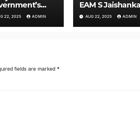
vernment’s
EAM S Jaishanka
ponsibility to
seeking air link
G 22, 2025
ADMIN
AUG 22, 2025
ADMIN
abilitate
between San
ported
Francisco and
igrants’, says
Amritsar
 NRI body
uired fields are marked
*