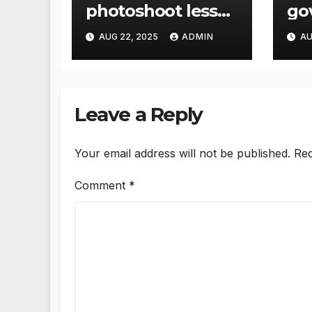
photoshoot less
go
flood relief
res
AUG 22, 2025
ADMIN
AU
measures: Satnam
reh
Singh Chahal tells
de
CM Mann
imm
US
Leave a Reply
Your email address will not be published.
Req
Comment
*