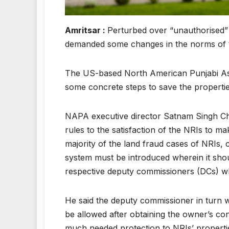
Amritsar :
Perturbed over “unauthorised” s
demanded some changes in the norms of 
The US-based North American Punjabi Ass
some concrete steps to save the properti
NAPA executive director Satnam Singh Ch
rules to the satisfaction of the NRIs to ma
majority of the land fraud cases of NRIs,
system must be introduced wherein it shou
respective deputy commissioners (DCs) whe
He said the deputy commissioner in turn 
be allowed after obtaining the owner’s con
much needed protection to NRIs’ properti