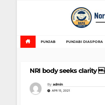
Skip
to
content
PUNJAB
PUNJABI DIASPORA
NRI body seeks clarity 
By
admin
APR 15, 2021