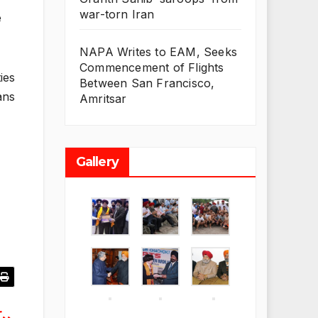
war-torn Iran
e
NAPA Writes to EAM, Seeks
Commencement of Flights
ies
Between San Francisco,
ans
Amritsar
Gallery
r