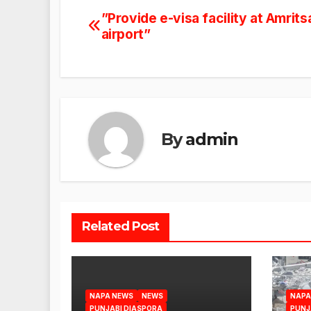
”Provide e-visa facility at Amrits
Post
airport”
navigation
By
admin
Related Post
NAPA NEWS
NEWS
NAPA
PUNJABI DIASPORA
PUNJ