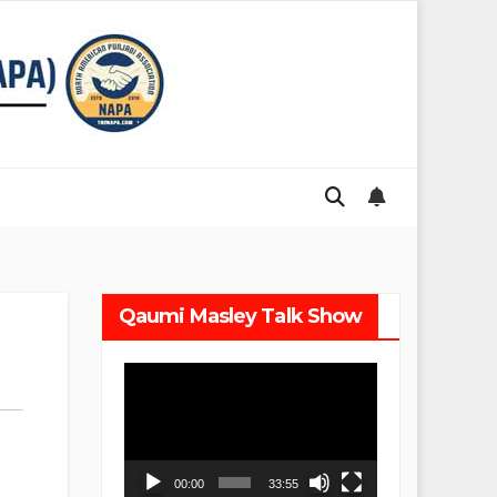
Qaumi Masley Talk Show
Video
Player
00:00
33:55