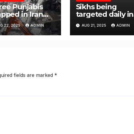
ree Punjabis
Sikhs being
apped in Iran
targeted daily in
d Conflict:
one or the other
G 22, 2025
ADMIN
AUG 21, 2025
ADMIN
PA Urges Swift
corner of US:
vernment
Satnam Singh
tion
Chahal
uired fields are marked
*