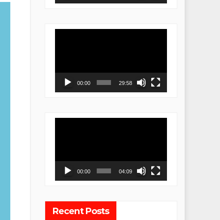
Video
Player
00:00
29:58
Video
Player
00:00
04:09
Recent Posts