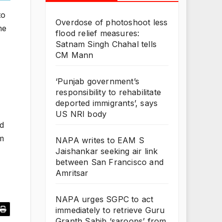
to
Overdose of photoshoot less
me
flood relief measures:
Satnam Singh Chahal tells
CM Mann
‘Punjab government’s
responsibility to rehabilitate
deported immigrants’, says
US NRI body
d
m
NAPA writes to EAM S
Jaishankar seeking air link
between San Francisco and
Amritsar
NAPA urges SGPC to act
immediately to retrieve Guru
Granth Sahib ‘saroops’ from