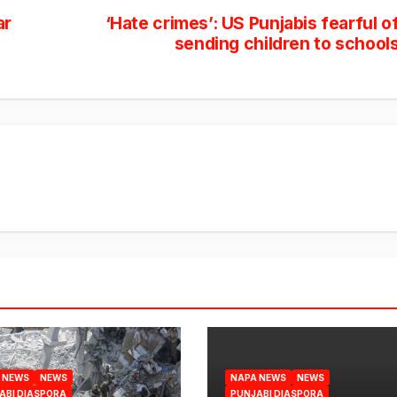
ar
‘Hate crimes’: US Punjabis fearful o
sending children to school
 NEWS
NEWS
NAPA NEWS
NEWS
ABI DIASPORA
PUNJABI DIASPORA