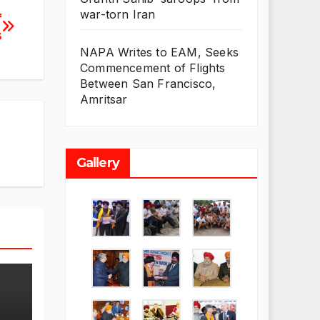
war-torn Iran
f
s
NAPA Writes to EAM, Seeks
Commencement of Flights
Between San Francisco,
Amritsar
Gallery