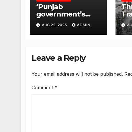
‘Punjab
Th
government’s
Tr
responsibility to
Ami
AUG 22, 2025
ADMIN
AU
rehabilitate
NA
deported
Go
immigrants’, says
Ac
US NRI body
Leave a Reply
Your email address will not be published.
Req
Comment
*