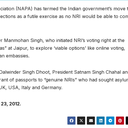
iation (NAPA) has termed the Indian government’s move 
elections as a futile exercise as no NRI would be able to co
 Manmohan Singh, who initiated NRI’s voting right at the
” at Jaipur, to explore ‘viable options’ like online voting,
ian embassies.
 Dalwinder Singh Dhoot, President Satnam Singh Chahal an
rant of passports to “genuine NRIs” who had sought asylu
, UK, USA, Italy and Germany.
23, 2012.