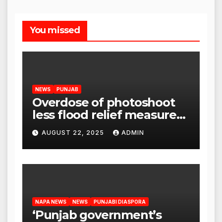
You missed
NEWS
PUNJAB
Overdose of photoshoot
less flood relief measures:
Satnam Singh Chahal tells
AUGUST 22, 2025
ADMIN
CM Mann
NAPA NEWS
NEWS
PUNJABI DIASPORA
‘Punjab government’s