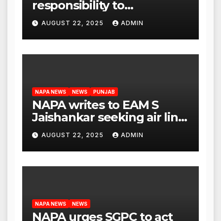
responsibility to
rehabilitate deported
AUGUST 22, 2025
ADMIN
immigrants’, says US NRI
body
NAPA NEWS
NEWS
PUNJAB
NAPA writes to EAM S
Jaishankar seeking air link
between San Francisco
AUGUST 22, 2025
ADMIN
and Amritsar
NAPA NEWS
NEWS
NAPA urges SGPC to act