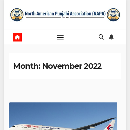
Skip
to
content
Month:
November 2022