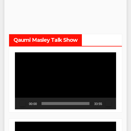
Qaumi Masley Talk Show
Video
Player
00:00
33:55
Video