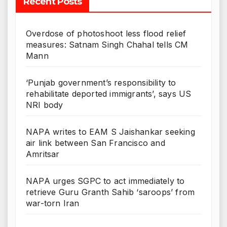
Recent Posts
Overdose of photoshoot less flood relief
measures: Satnam Singh Chahal tells CM
Mann
‘Punjab government’s responsibility to
rehabilitate deported immigrants’, says US
NRI body
NAPA writes to EAM S Jaishankar seeking
air link between San Francisco and
Amritsar
NAPA urges SGPC to act immediately to
retrieve Guru Granth Sahib ‘saroops’ from
war-torn Iran